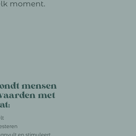
elk moment.
rondt mensen
 waarden met
at:
lt
resteren
aanvult en stimuleert