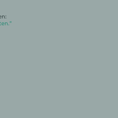
en:
ten.”