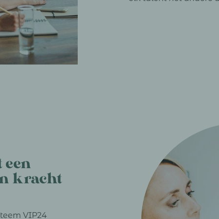
t een
jn kracht
ysteem VIP24