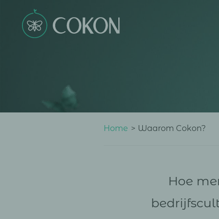
Home
>
Waarom Cokon?
Hoe me
bedrijfscul