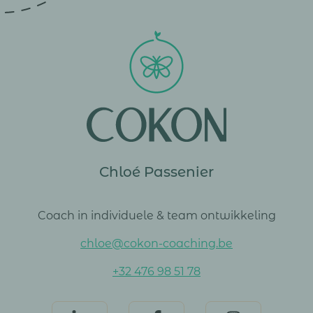
Chloé Passenier
Coach in individuele & team ontwikkeling
chloe@cokon-coaching.be
+32 476 98 51 78