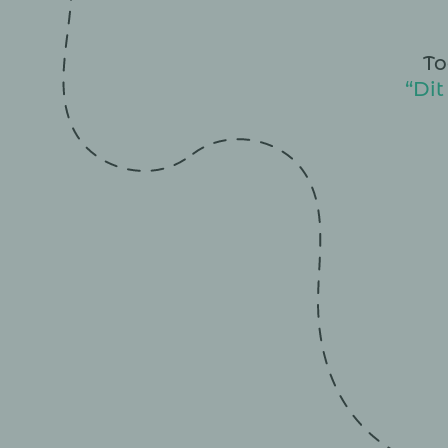
To
“Dit