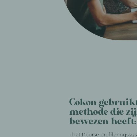
Cokon gebruik
methode die zi
bewezen heeft:
• het Noorse profileringss