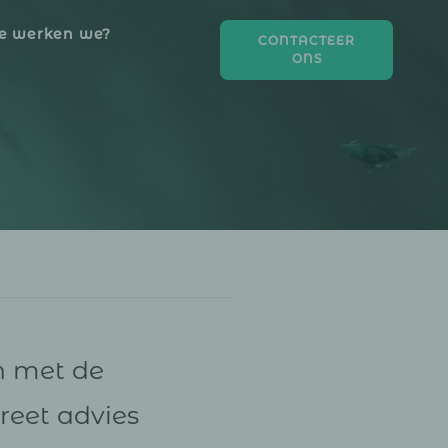
e werken we?
CONTACTEER
ONS
 met de
creet advies